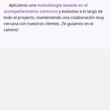
Aplicamos una
metodología basada en el
acompañamiento continuo
y evolutivo a lo largo de
todo el proyecto, manteniendo una colaboración muy
cercana con nuestros clientes. ¡Te guiamos en el
camino!
“No somos expertos en todo, pero lo
que hacemos,
#SabemosComo
hacerlo bien”.
(Elsa Álvarez, CEO de MakeSoft)